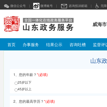
微信公众号
|
微博账号
|
咨询投诉邮箱
|
无障
威海市
首页
办事服务
结果公示
咨询吐槽
监督评
山东
1、
您的年龄？
*
(必填)
25岁以下
45岁以上
2、
您的最高学历？
*
(必填)